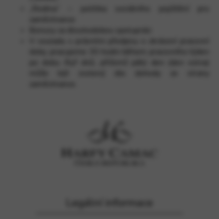
„Rodina“ – politika sociálního pojištění pro
zaměstnance
Bonusy za dlouhodobou spolupráci
V souladu s právními předpisy o zkrácení pracovní
doby, pracujeme 35 hodin během pracovního týden
po dobu čtyř dnů, přičemž pátý den (den volna)
může být zvolený dle dohody ze strany
zaměstnance.
Legální informace