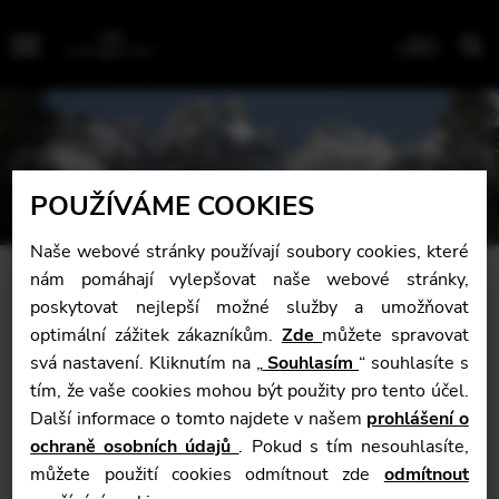
Menu
POUŽÍVÁME COOKIES
Naše webové stránky používají soubory cookies, které
nám pomáhají vylepšovat naše webové stránky,
poskytovat nejlepší možné služby a umožňovat
Dřevěné materiály
optimální zážitek zákazníkům.
Zde
můžete spravovat
Všechny stromy, které jsou používané na harfy Camac
svá nastavení. Kliknutím na „
Souhlasím
“ souhlasíte s
pocházejí z certifikovaných a udržitelných zdrojů (FSC
tím, že vaše cookies mohou být použity pro tento účel.
PEFC). Dokumentace od našich dodavatelů je k dispozici
Další informace o tomto najdete v našem
prohlášení o
na vyžádání. Nyní jsme v procesu získání vlastní
ochraně osobních údajů
. Pokud s tím nesouhlasíte,
certifikace FSC. Staráme se také o sběr a recyklaci našich
můžete použití cookies odmítnout zde
odmítnout
pilin a hoblin. Místní společnost (Barbazanges, v