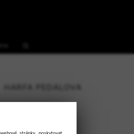
hop
HARFA PEDÁLOVÁ
Schola
webové stránky, poskytovat
181 cm