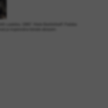
pečení webu. Tuto možnost nelze
rét s paletou, 1880”, Marie Bashkirtseff. Podoba
ool je inspirována tomato obrazem.