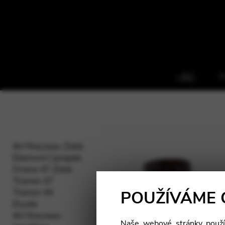
O
Art Nouveau Zlatá
Ebenová Canopée
Oriane 47 Zlatá
Trianon 47
Trianon 44
POUŽÍVÁME 
Elysée
Art Nouveau
Naše webové stránky použív