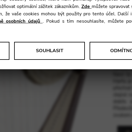
žňovat optimální zážitek zákazníkům.
Zde
můžete spravovat s
Váha:
ím, že vaše cookies mohou být použity pro tento účel. Další
Rozsah:
aně osobních údajů
. Pokud s tím nesouhlasíte, můžete po
Dřeva:
.
Finální
úpravy:
SOUHLASIT
ODMÍTN
 anonymní data o používání a funkčnosti webových stránek. Tyto infor
Schola 
atelské zkušenosti.
Není to
Harfa je
přechod
stejné r
le Tag Manager
dobře d
Předevš
aktivní služby, jako jsou video služby.
zvukem 