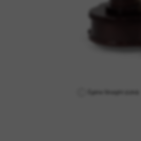
Égérie Straight (úzká)