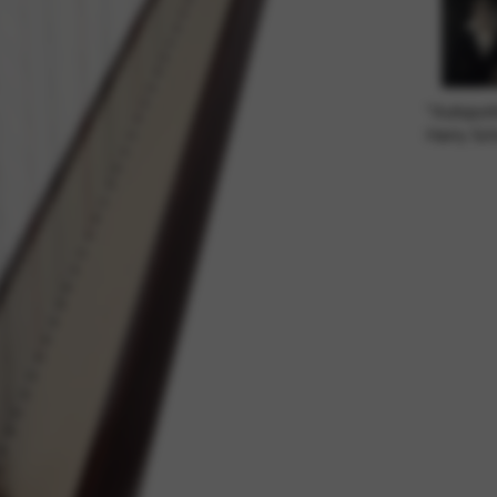
dní služby a funkce, včetně ověření identity, kontinuity služeb a zabez
"Autoport
Harry Sch