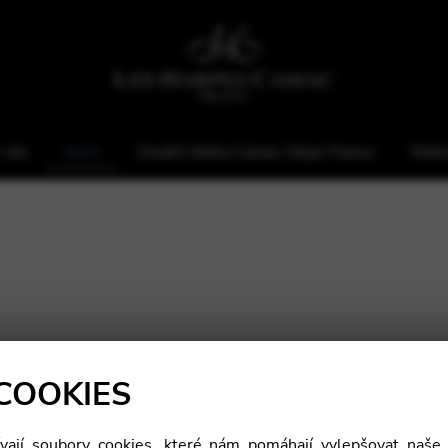
 nás
Harfy
Úvodní strána Camac Harps France
Webs
COOKIES
ají soubory cookies, které nám pomáhají vylepšovat naše 
Výška: