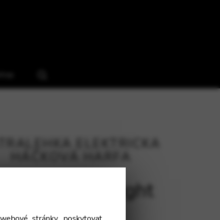
hop
TRALEHKÁ ELEKTRICKÁ
HÁČKOVÁ HARFA
HC 32 Blue Light
webové stránky, poskytovat