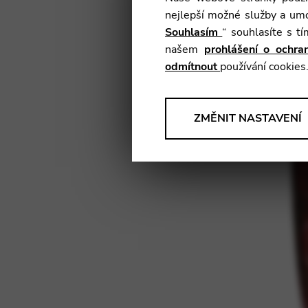
nejlepší možné služby a umo
Souhlasím
“ souhlasíte s t
našem
prohlášení o ochr
odmítnout
používání cookies
ANALÝZY
ZMĚNIT NASTAVENÍ
Nástroje, které shromažďují
našich produktů, služeb a uživ
Změnit nastavení
Matomo
Google Analytics & Goog
TŘETÍ STRANA
Nástroje, které podporují inter
Změnit nastavení