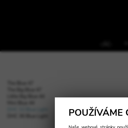
O
The Blue 47
The Big Blue 47
Little Big Blue 44
Mini Blue 44
DHC 32 Blue Light
POUŽÍVÁME 
DHC 36 Blue Light
Naše webové stránky použív