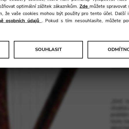
žňovat optimální zážitek zákazníkům.
Zde
můžete spravovat s
Výška:
ím, že vaše cookies mohou být použity pro tento účel. Další
Váha:
aně osobních údajů
. Pokud s tím nesouhlasíte, můžete po
Rozsah:
.
Struny:
SOUHLASIT
ODMÍTN
Materiál
Finální
 anonymní data o používání a funkčnosti webových stránek. Tyto infor
atelské zkušenosti.
úpravy:
le Tag Manager
„DHC ha
vhodná o
aktivní služby, jako jsou video služby.
problém 
touto h
dává har