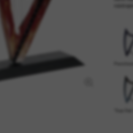
nástroje
dní služby a funkce, včetně ověření identity, kontinuity služeb a zabez
Povrchov
'True Fire