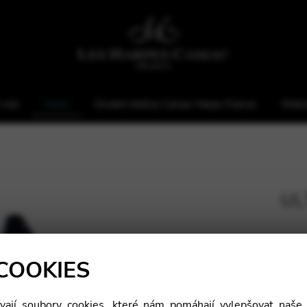
 nás
Harfy
Úvodní strána Camac Harps France
Webs
UL
D
COOKIES
ají soubory cookies, které nám pomáhají vylepšovat naše 