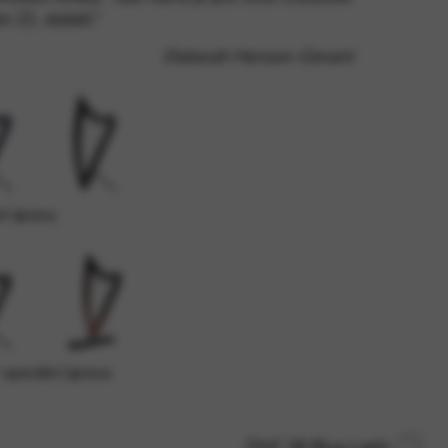
m 21. století.“
Deborah Henson-Conant
pečení webu. Tuto možnost nelze
é úpravy
' speciální úprava
DHC 36 Blue Light