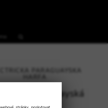
hop
ECTRICKÁ PARAGUAYSKÁ
HARFA
ktrická Paraguayská
harfa
webové stránky, poskytovat