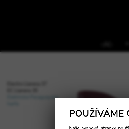
O
Electro Llanera 37
EC Llanera 35
Elektrická Paraguayská
harfa
POUŽÍVÁME 
Naše webové stránky použív