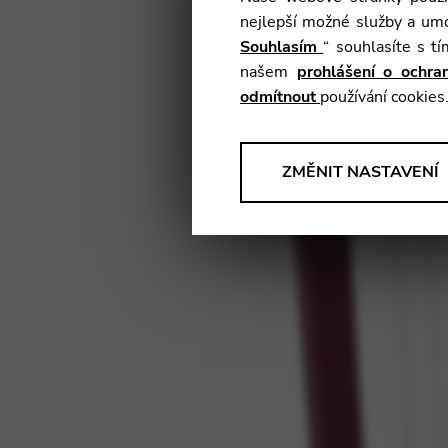
nejlepší možné služby a umo
Souhlasím
“ souhlasíte s t
našem
prohlášení o ochr
odmítnout
používání cookies
ANALÝZY
ZMĚNIT NASTAVENÍ
Nástroje, které shromažďují
našich produktů, služeb a uživ
Změnit nastavení
Matomo
Google Analytics & Goog
TŘETÍ STRANA
Nástroje, které podporují inter
Změnit nastavení