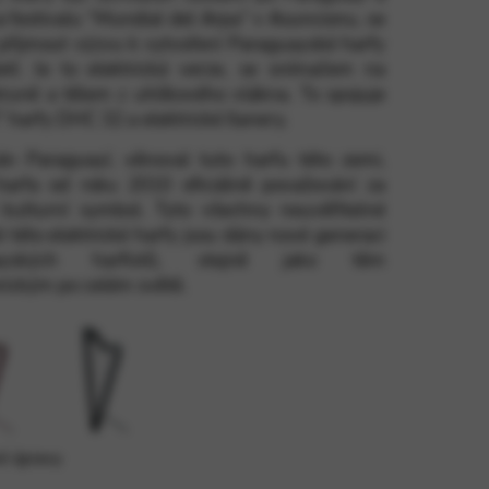
a festivalu “Mundial del Arpa” v Asuncionu, se
 přijmout výzvu k vytvoření Paraguayské harfy
letí. Je to elektrická verze, se snímačem na
pečení webu. Tuto možnost nelze
truně a tělem z uhlíkového vlákna. To spojuje
” harfy DHC 32 a elektrické Ilanery.
ván Paraguayí, věnoval tuto harfu této zemi,
harfa od roku 2010 oficiálně považování za
 kulturní symbol. Tyto všechny neuvěřitelné
 této elektrické harfy jsou dány nové generaci
uayských harfistů, stejně jako těm
rickým po celém světě.
é úpravy