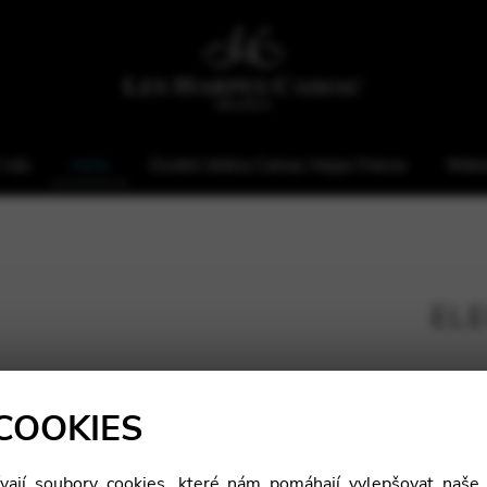
 nás
Harfy
Úvodní strána Camac Harps France
Webs
EL
Ele
COOKIES
ají soubory cookies, které nám pomáhají vylepšovat naše 