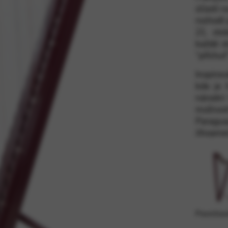
účastí n
rozhodl
21. sto
dní služby a funkce, včetně ověření identity, kontinuity služeb a zabez
každé s
“příchuť
Inspiro
kde je 
národní
možnosti
Parag
Jihoame
Povrchov