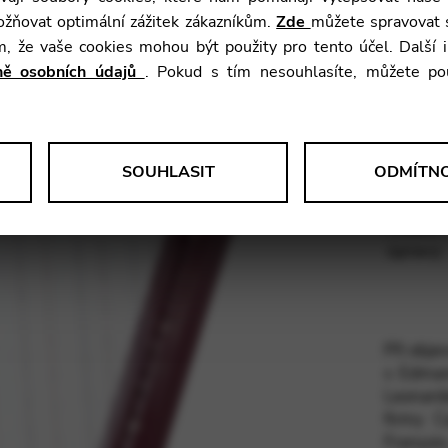
žňovat optimální zážitek zákazníkům.
Zde
můžete spravovat s
ím, že vaše cookies mohou být použity pro tento účel. Další
Výška:
aně osobních údajů
. Pokud s tím nesouhlasíte, můžete po
.
Váha:
Rozsah:
Struny:
SOUHLASIT
ODMÍTN
Materiál
 anonymní data o používání a funkčnosti webových stránek. Tyto infor
Finální
atelské zkušenosti.
úpravy:
le Tag Manager
Při obje
s Edmar
aktivní služby, jako jsou video služby.
Leonar
firmy C
Françoi