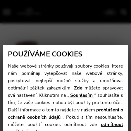
Menu
POUŽÍVÁME COOKIES
Naše webové stránky používají soubory cookies, které
nám pomáhají vylepšovat naše webové stránky,
poskytovat nejlepší možné služby a umožňovat
optimální zážitek zákazníkům.
Zde
můžete spravovat
svá nastavení. Kliknutím na „
Souhlasím
“ souhlasíte s
tím, že vaše cookies mohou být použity pro tento účel.
Další informace o tomto najdete v našem
prohlášení o
ochraně osobních údajů
. Pokud s tím nesouhlasíte,
můžete použití cookies odmítnout zde
odmítnout