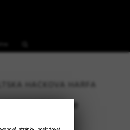
hop
LTSKÁ HÁČKOVÁ HARFA
Keltská Isolde
webové stránky, poskytovat
141 cm