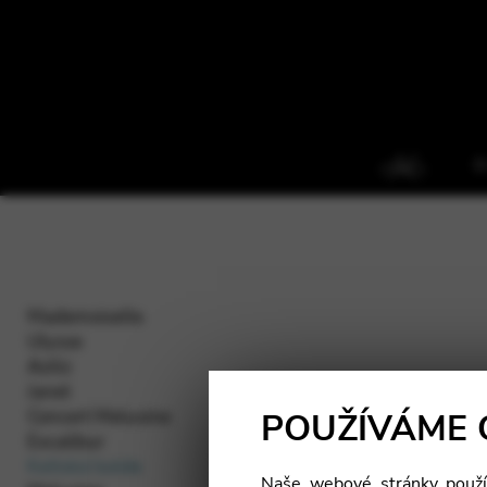
O
Mademoiselle
Ulysse
Aziliz
Janet
Concert Melusine
POUŽÍVÁME 
Excalibur
Keltská Isolde
Naše webové stránky použív