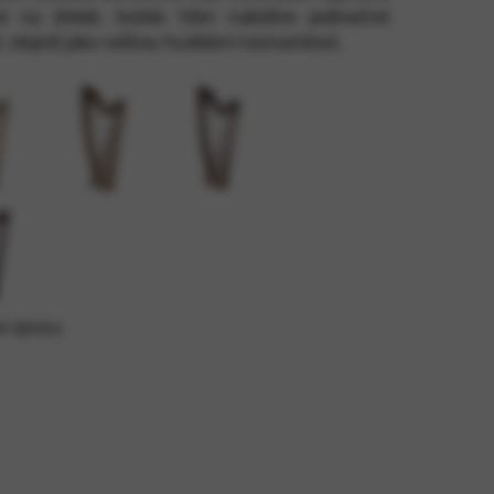
é na dotek. Isolde Vám nabídne jedinečné
, stejně jako velkou hudební rozmanitost.
pečení webu. Tuto možnost nelze
é úpravy