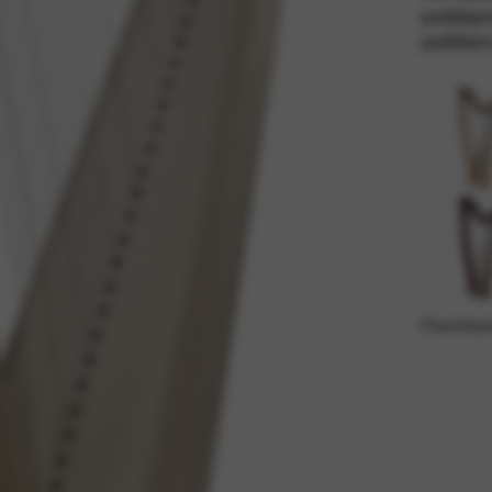
poddajn
potěšení
dní služby a funkce, včetně ověření identity, kontinuity služeb a zabez
Povrchov