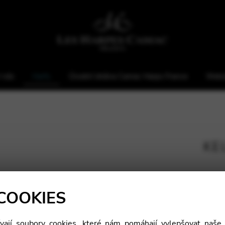
 nás
Harfy
Úvodní strána Camac Harps France
Webs
KE
COOKIES
ají soubory cookies, které nám pomáhají vylepšovat naše 
Výška: