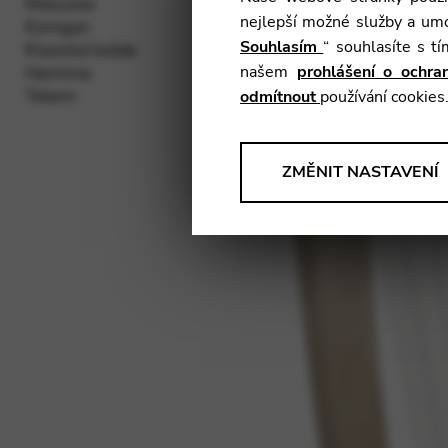
Melusine
nejlepší možné služby a umo
Korrigan
Souhlasím
“ souhlasíte s t
Klasická Isolde
našem
prohlášení o ochr
Hermine
Telenn
odmítnout
používání cookies
ANALÝZY
ZMĚNIT NASTAVENÍ
Nástroje, které shromažďují
našich produktů, služeb a uživ
Změnit nastavení
Matomo
Google Analytics & Goog
TŘETÍ STRANA
Nástroje, které podporují inter
Změnit nastavení