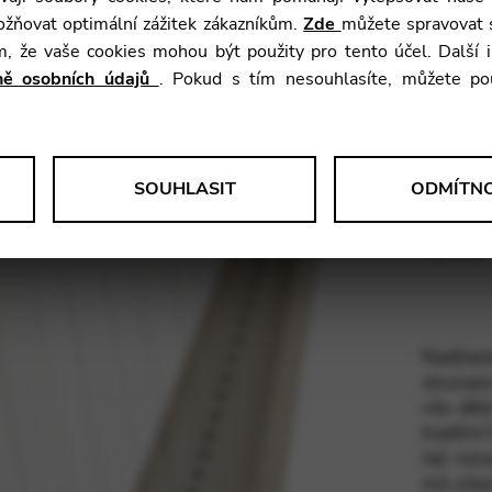
žňovat optimální zážitek zákazníkům.
Zde
můžete spravovat s
Váha:
ím, že vaše cookies mohou být použity pro tento účel. Další
Rozsah:
aně osobních údajů
. Pokud s tím nesouhlasíte, můžete po
Struny:
.
Dřeva:
SOUHLASIT
ODMÍTN
Finální
 anonymní data o používání a funkčnosti webových stránek. Tyto infor
úpravy:
atelské zkušenosti.
Nadčaso
le Tag Manager
strunam
vše dělá
aktivní služby, jako jsou video služby.
tradiční
Její roz
má užasn